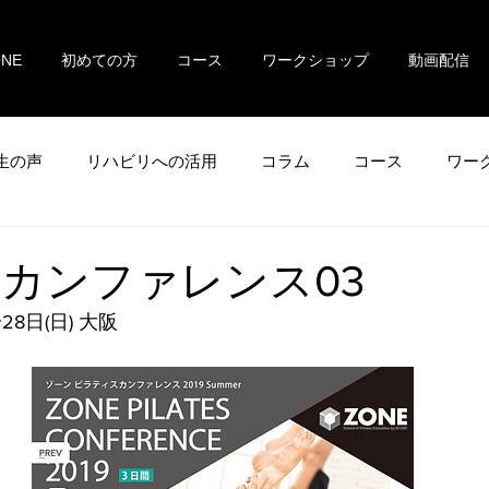
ONE
初めての方
コース
ワークショップ
動画配信
生の声
リハビリへの活用
コラム
コース
ワー
夏のカンファレンス03
〜28日(日) 大阪