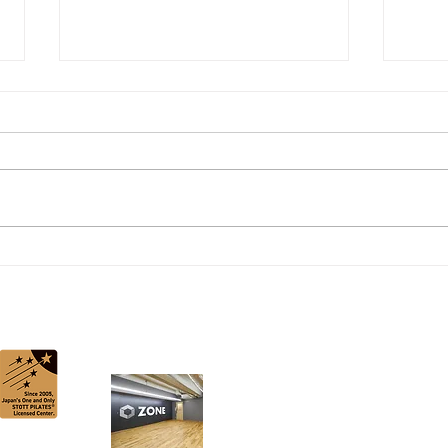
セッション見学の心得
練習
ADD
RESS
〒541-0044 大阪市中央区伏見町２-６-６
伏見町KANBEビル 3F
TEL/
06-4708-7936