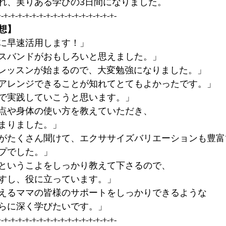
れ、実りある学びの3日間になりました。
+-+-+-+-+-+-+-+-+-+-+-+-+-+-+-+-+-
想】
に早速活用します！」
スバンドがおもしろいと思えました。」
のレッスンが始まるので、大変勉強になりました。」
アレンジできることが知れてとてもよかったです。」
で実践していこうと思います。」
点や身体の使い方を教えていただき、
まりました。」
がたくさん聞けて、エクササイズバリエーションも豊富
プでした。」
というこよをしっかり教えて下さるので、
すし、役に立っています。」
えるママの皆様のサポートをしっかりできるような
らに深く学びたいです。」
+-+-+-+-+-+-+-+-+-+-+-+-+-+-+-+-+-