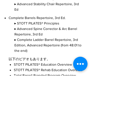
▸ Advanced Stability Chair Repertoire, 3rd
Ed
Complete Barrels Repertoire, 3rd Ed.
▸ STOTT PILATES® Principles
▸ Advanced Spine Corrector & Arc Barrel
Repertoire, 3rd Ed
▸ Complete Ladder Barrel Repertoire, 3rd
Edition, Advanced Repertoire (from 48:01 to
the end)
以下のビデオもあります。
STOTT PILATES® Education Overview
STOTT PILATES® Rehab Education Overview
Total Barre® Branded Program Overview
Halo® Training Branded Program Overview
ZEN•GA® Branded Program Overview
Merrithew® Fascial Movement Education
Overview
CORE™ Branded Program Overview
Merrithew® Equipment Overview
Overview, Safety & Usage of the
Cadillac/Trapeze Table"
Foam Cushions & Eco-Friendly Pilates Pad