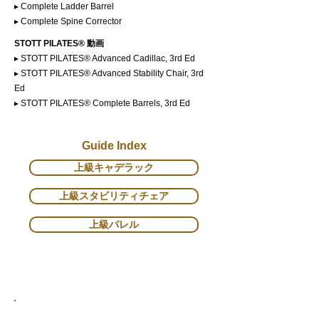
▸ Complete Ladder Barrel
▸ Complete Spine Corrector
STOTT PILATES® 動画
▸ STOTT PILATES® Advanced Cadillac, 3rd Ed
▸ STOTT PILATES® Advanced Stability Chair, 3rd
Ed
▸ STOTT PILATES® Complete Barrels, 3rd Ed
Guide Index
上級キャデラック
上級スタビリティチェア
上級バレル