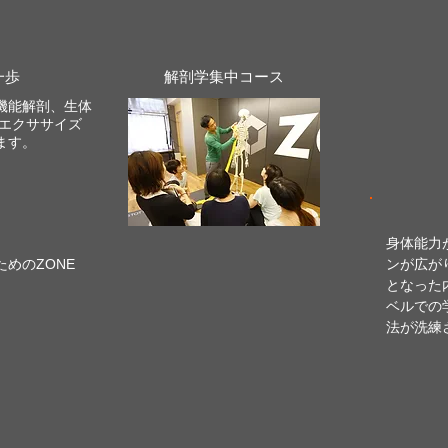
一歩
解剖学集中コース
機能解剖、生体
。エクササイズ
ます。
身体能力
めのZONE
ンが広が
となった
ベルでの
法が洗練