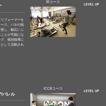
IRコース
LEVEL UP
ー
なリフォーマーを
コース。バネの抵
変更し、幅広いニ
ることが可能にな
ング、個別指導に
ーとして活動され
ICCBコース
LEVEL UP
ア/バレル