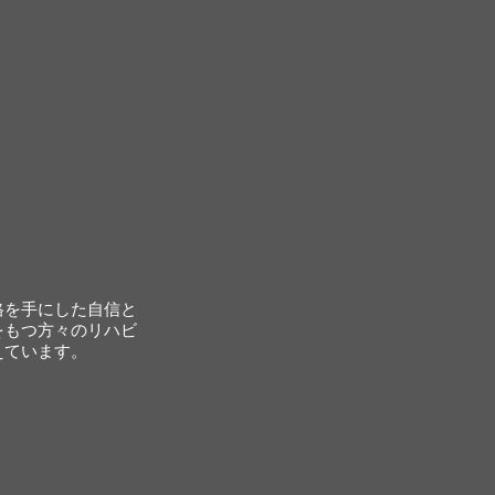
格を手にした自信と
をもつ方々のリハビ
えています。