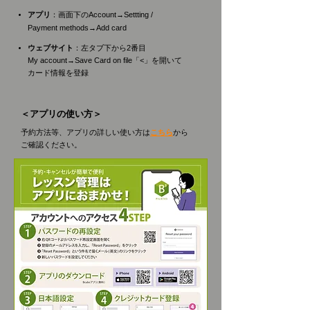
アプリ
：画面下のAccount→Settting /
Payment methods→Add card
ウェブサイト
：左タブ下から2番目
My account→Save Card on file「<」を開いて
カード情報を登録
＜アプリの使い方＞
予約方法等、アプリの詳しい使い方は
こちら
から
ご確認ください。