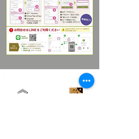
世界に通用する学びを日本で。
ADD
RESS
〒541-0044 大阪市中央区伏見町
２-６-６