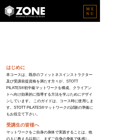
ME
NU
IMP(初中級マット)コース
Homework & Study Guide
課題と学習ガイド
はじめに
本コースは、既存のフィットネスインストラクター
及び受講前提資格を満たす方々が、STOTT
PILATES®初中級マットワークを構成、クライアン
トへ向け効果的に指導する方法を学ぶためにデザイ
ンしています。 このガイドは、コース時に使用しま
す。STOTT PILATES®マットワークの試験の準備に
もお役立て下さい。
受講生の皆様へ
マットワークをご自身の身体で実践することは、他
の人に教える以前に、まずご自身の身体で体感し、