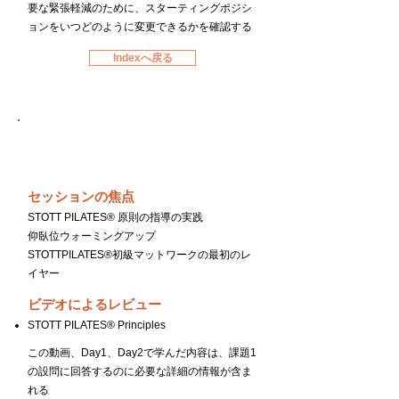
要な緊張軽減のために、スターティングポジシ
ョンをいつどのように変更できるかを確認する
Indexへ戻る
Day２
セッションの焦点
STOTT PILATES® 原則の指導の実践
仰臥位ウォーミングアップ
STOTTPILATES®初級マットワークの最初のレ
イヤー
ビデオによるレビュー
STOTT PILATES® Principles
この動画、Day1、Day2で学んだ内容は、課題1
の設問に回答するのに必要な詳細の情報が含ま
れる