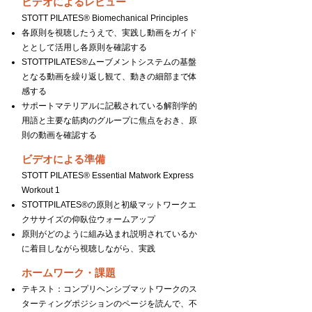
ビデオによるレビュー
STOTT PILATES® Biomechanical Principles
各原則を視聴したうえで、実践し動画をガイド
ととして活用し各原則を確認する
STOTTPILATES®ムーブメントシステムの基盤
となる動画を繰り返し観て、動きの細部まで体
感する
サポートマテリアルに記載されている解剖学的
用語と主要な筋肉のグループに焦点をおき、原
則の動画を確認する
ビデオによる準備
STOTT PILATES® Essential Matwork Express
Workout 1
STOTTPILATES®の原則と初級マットワークエ
クササイズの仰臥位ウォームアップ
原則がどのように組み込まれ説明されているか
に着目しながら視聴しながら、実践
ホームワーク・課題
テキスト：コンプリヘンシブマットワークのス
ターティングポジションのページを読んで、不