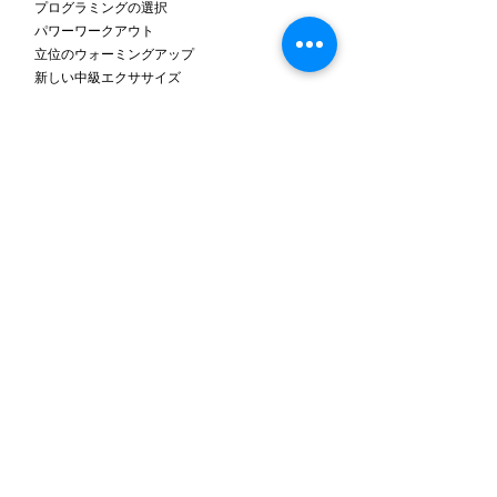
プログラミングの選択
パワーワークアウト
立位のウォーミングアップ
新しい中級エクササイズ
ビデオによるレビュー/準備
Intermediate Matwork Express Workout ：20分
(includes a Standing Warm Up)
中級エクササイズの実践
明日の授業での質問項目を書き留める
ラウンドロビン（ロールプレイ）の準備
Indexへ戻る
Day７
セッションの焦点
中級エクササイズの復習