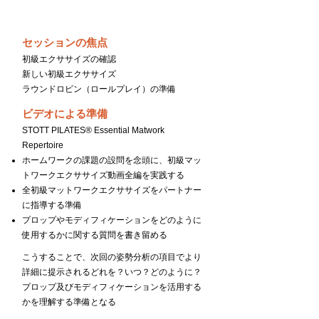
Day４
セッションの焦点
初級エクササイズの確認
新しい初級エクササイズ
ラウンドロビン（ロールプレイ）の準備
ビデオによる準備
STOTT PILATES® Essential Matwork
Repertoire
ホームワークの課題の設問を念頭に、初級マッ
トワークエクササイズ動画全編を実践する
全初級マットワークエクササイズをパートナー
に指導する準備
プロップやモディフィケーションをどのように
使用するかに関する質問を書き留める
こうすることで、次回の姿勢分析の項目でより
詳細に提示されるどれを？いつ？どのように？
プロップ及びモディフィケーションを活用する
かを理解する準備となる