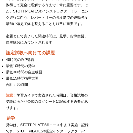
体得して完全に理解するうえで非常に重要です。 ま
た、STOTT PILATES®インストラクタートレーニン
グ進行に伴う、レパートリーの各段階での運動強度
増加に備えて体を整えることも非常に重要です。
宿題として完了した関連時間は、見学、指導実習、
自主練習
にカウントされます
​認定試験へ向けての課題
40時間のIMP講義
最低10時間の見学
最低30時間の自主練習
最低15時間指導実習
合計：95時間
注意：
学習ガイドで実践された時間は、資格試験の
受験にあたり
公式のログシートに記載する必要があ
ります。
見学
見学は、STOTT PILATES®コース中より実施・記録
でき、STOTT PILATES®認定インストラクター/イ