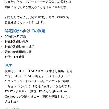
グ進行に伴う、レパートリーの各段階での運動強度
増加に備えて体を整えることも非常に重要です。
宿題として完了した関連時間は、見学、指導実習、
自主練習
にカウントされます。
​認定試験へ向けての課題
50時間のIR講義
最低10時間の見学
最低40時間の自主練習
最低25時間指導実習
合計：125時間
見学
見学は、STOTT PILATES®コース中より実施・記録
でき、STOTT PILATES®認定インストラクター/イ
ンストラクタートレーナーがクライアントに指導
（対面/オンライン）する様子を見学するものです。
ZONEエクササイズ動画、DVDまたはMerrithew
Connectなど関連するコース動画を視聴することも
含まれます。