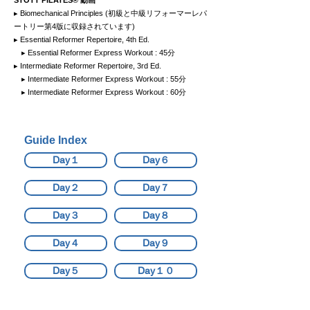
STOTT PILATES® 動画
▸ Biomechanical Principles (初級と中級リフォーマーレパ
ートリー第4版に収録されています)
▸ Essential Reformer Repertoire, 4th Ed.
▸ Essential Reformer Express Workout : 45分
▸ Intermediate Reformer Repertoire, 3rd Ed.
▸ Intermediate Reformer Express Workout : 55分
▸ Intermediate Reformer Express Workout : 60分
Guide Index
Day１
Day６
Day２
Day７
Day３
Day８
Day４
Day９
Day５
Day１０