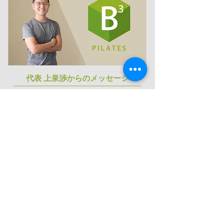
代表 上泉渉からのメッセージ
人の健康に貢献する仕事ですので、大きなやりが
いを感じることが出来ます。また同時に、責任の
伴う緊張感もあります。
“誰かに必要とされること” “役に立てること”を、
最大のやりがいとし、自らの能力を伸ばし、発揮
できる“環境”と“チャンス”がここにあります。
寄せられる期待を上回る努力と準備にプロ“らし
さ”が光るものです。
共に働く一人一人の成長が手に取るように分か
り、その相互作業がお互いを高める要素であり、
力でありたい、との思いで運営をしています。
表現されてこそ本当の「力」です。