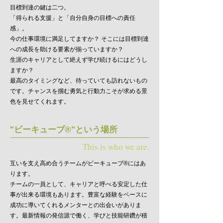
目標到達の鍵は二つ。
「得られる支援」と「自分自身の目標への責任
感」。
今の仕事環境に満足してますか？
そこには目標到達
への成長を助ける要素が揃っていますか？
生涯のキャリアとして絶えず学び続けるにはどうし
ますか？
最高のタイミングなど、待っていても訪れないもの
です。
チャンスを掴む勇気と行動力こそが求める景
色を見せてくれます。
"ビーキューブ®"という場所
This is who we are.
互いを支え高め合うチームがビーキューブ®にはあ
ります。
チームの一員として、キャリアと呼べる安定した仕
事が出来る環境もあります。
豊富な経験をベースに
成功に導いてくれるメンターとの出会いがありま
す。
最新情報の発信源で働く、学びと技能研鑽が積