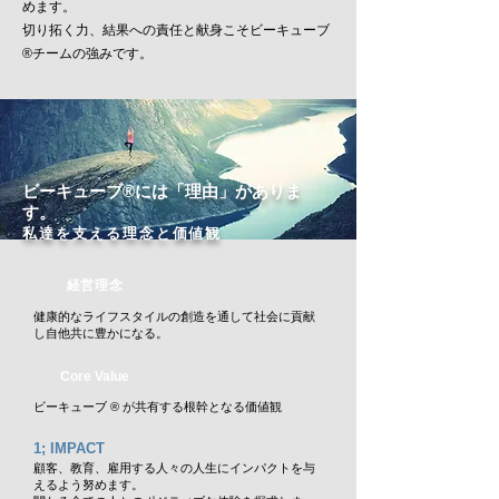
めます。
切り拓く力、結果への責任と献身こそビーキューブ
®チームの強みです。
ビーキューブ®には「理由」がありま
す。
私達を支える理念と価値観
経営理念
健康的なライフスタイルの創造を通して社会に貢献
し自他共に豊かになる。
Core Value
ビーキューブ ® が共有する根幹となる価値観
1; IMPACT
顧客、教育、雇用する人々の人生にインパク
トを与
えるよう努めます。