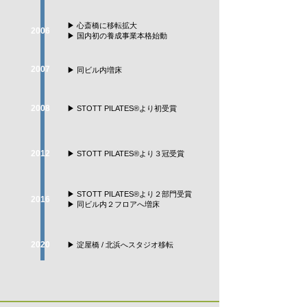
▶ 心斎橋に移転拡大
2006
▶ 国内初の養成事業本格始動
2007
▶ 同ビル内増床
2008
▶ STOTT PILATES®より初受賞
2012
▶ STOTT PILATES®より３冠受賞
▶ STOTT PILATES®より２部門受賞
2016
▶ 同ビル内２フロアへ増床
2020
▶ 淀屋橋 / 北浜へスタジオ移転