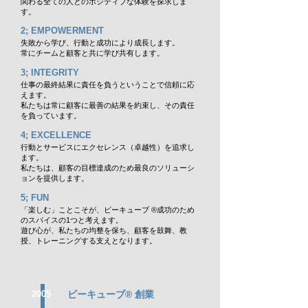
関わる全ての人とのポジティブな体験を探求しま
す。
2; EMPOWERMENT
失敗から学び、行動と成功により成長します。
常にチームと顧客と共に学び共有します。
3; INTEGRITY
仕事の最終結果に責任を負うということで信
頼に応
えます。
私たちは常に顧客に最善の結果を約束し、その責任
を負っています。
4; EXCELLENCE
行動とサービスにエクセレンス（卓越性）を追求し
ます。
私たちは、顧客の目標達成のため最良のソリューシ
ョンを提供します。
5; FUN
「楽しむ」ことこそが、ビーキューブ ®成功のため
のスパイスの1つと考えます。
遊び心が、私たちの均整を保ち、顧客を鼓舞、教
授、トレーニングする支えとなります。
2005
ビーキューブ® 創業