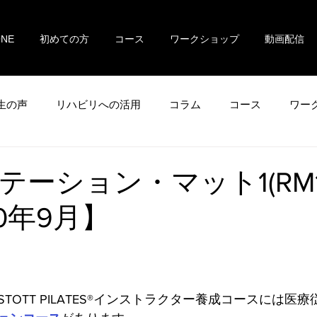
ONE
初めての方
コース
ワークショップ
動画配信
生の声
リハビリへの活用
コラム
コース
ワー
テーション・マット1(RM1
0年9月】
TOTT PILATES®インストラクター養成コースには医