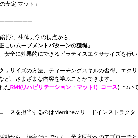
の安定 マット」
———————
ES®は解剖学、生体力学の視点から、
正しいムーブメントパターンの獲得」
、安全に効果的にできるピラティスエクササイズを行い
クササイズの方法、ティーチングスキルの習得、エクサ
など、さまざまな内容を学ぶことができます。
された
RM1(リハビリテーション・マット1）コース
につい
ースを担当するのはMerrithew リードインストラク
活動から、治療だけでなく、予防医学へのアプローチとして