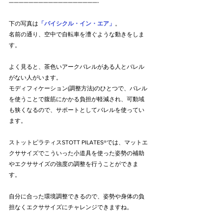
——————————————————-
下の写真は
「バイシクル・イン・エア」
。
名前の通り、空中で自転車を漕ぐような動きをしま
す。
よく見ると、茶色いアークバレルがある人とバレル
がない人がいます。
モディフィケーション(調整方法)のひとつで、バレル
を使うことで腹筋にかかる負担が軽減され、可動域
も狭くなるので、サポートとしてバレルを使ってい
ます。
ストットピラティスSTOTT PILATES®では、マットエ
クササイズでこういった小道具を使った姿勢の補助
やエクササイズの強度の調整を行うことができま
す。
自分に合った環境調整できるので、姿勢や身体の負
担なくエクササイズにチャレンジできますね。