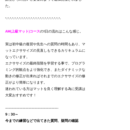
た。
*-*-*-*-*-*-*-*-*-*-*-*-*-*-*-*-*-*-*-*-*-*-*-*-
AM(上級マット)コース
の1日の流れはこんな感じ。
実は初中級の復習や先生への質問の時間もあり、マ
ットエクササイズの見直しもできるカリキュラムに
なっています。
エクササイズの最終段階を学習する事で、プログラ
ミング的観点をより強化でき、またダイナミックな
動きの修正が出来ればそれまでのエクササイズの修
正がより簡単になります。
迷われている方はマットを良く理解する為に受講は
大変おすすめです！
——————————————————-
9：30～　
今までの練習などで出てきた質問、疑問の確認