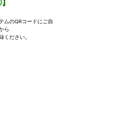
④】
テムのQRコードにご自
から
録ください。