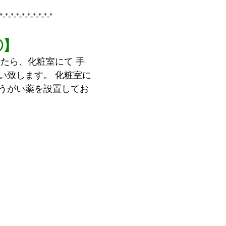
*-*-*-*-*-*-*-*-*-*
①】
い致します。 化粧室に
うがい薬を設置してお