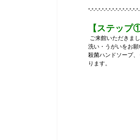
*-*-*-*-*-*-*-*-*-*-*-*-*-*-*-
【ステップ
 ご来館いただきましたら、化粧室にて 手
洗い・うがいをお願
殺菌ハンドソープ、
ります。