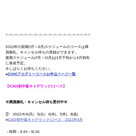
+:-:+:-:+:-:+:-:+:-:+:-:+:-:+:-:+:-:+:-:+:-:+:-:+:-:+:-+:-+:-+:-+:-+
2022年の前期(1月～6月)スケジュールのコースは満
員御礼、キャンセル待ちの登録ができます。
後期スケジュール(7月～12月)は3月下旬から4月初旬
に発表予定。
今しばらくお待ちください。
→
ZONEアカデミーコースお申込ページ一覧
【ICAD(初中級キャデラック)コース】
※満員御礼・キャンセル待ち受付中※
②　2022/4/4(月)、5(火)、6(水)、7(木)、8(金)
→
ICAD(初中級キャデラック)コース　2022年4月
・時間：9:30～16:30  