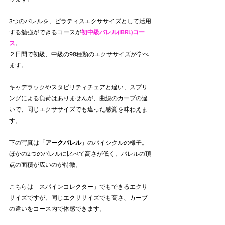
3つのバレルを、ピラティスエクササイズとして活用
する勉強ができるコースが
初中級バレル(IBRL)コー
ス
。
２日間で初級、中級の98種類のエクササイズが学べ
ます。
キャデラックやスタビリティチェアと違い、スプリ
ングによる負荷はありませんが、曲線のカーブの違
いで、同じエクササイズでも違った感覚を味わえま
す。
下の写真は
「アークバレル」
のバイシクルの様子。
ほかの2つのバレルに比べて高さが低く、バレルの頂
点の面積が広いのが特徴。
こちらは「スパインコレクター」でもできるエクサ
サイズですが、同じエクササイズでも高さ、カーブ
の違いをコース内で体感できます。