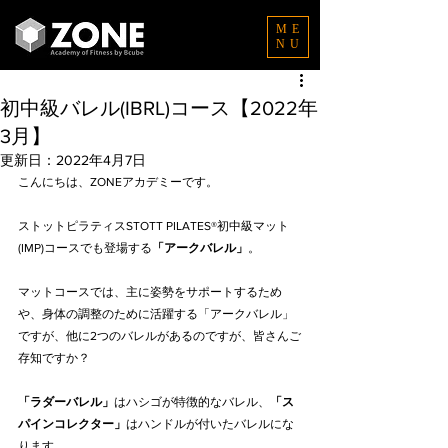
ME
NU
初中級バレル(IBRL)コース【2022年
3月】
更新日：
2022年4月7日
こんにちは、ZONEアカデミーです。
ストットピラティスSTOTT PILATES®初中級マット
(IMP)コースでも登場する
「アークバレル」
。
マットコースでは、主に姿勢をサポートするため
や、身体の調整のために活躍する「アークバレル」
ですが、他に2つのバレルがあるのですが、皆さんご
存知ですか？
「ラダーバレル」
はハシゴが特徴的なバレル、
「ス
パインコレクター」
はハンドルが付いたバレルにな
ります。