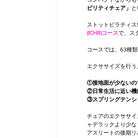
ビリティチェア」
と
ストットピラティスST
(ICHR)コース
で、ス
コースでは、63種
エクササイズを行う
①接地面が少ないの
②日常生活に近い機
③スプリングテンシ
チェアのエクササイ
ャデラックより少な
アスリートの後期リ