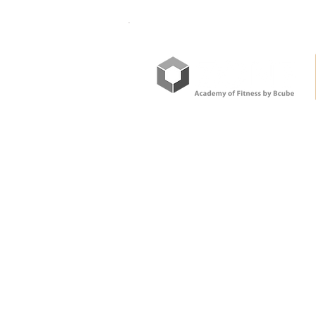
PILATES®インストラクタート
レーナー ZONEアカデミ
ー Honoka先生
世界に通用する学びを日本で。
このサ