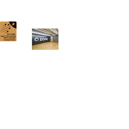
ADD
RESS
〒541-0044 大阪市中央区伏見町２-６-６
伏見町KANBEビル 3F
TEL/
06-4708-7936
google map
Copyright (C) 2005-2026 ビーキューブ® All Rights Reserved.
イトに掲載されている内容(データ)はすべてビーキューブ®︎が所有するものであり、無断転載及び、無断複製は一切禁止いた
™/® Trademark or registered trademark of Merrithew corporation, used under license.
Content© and Photography © Merrithew Corporation. Used with Permission.