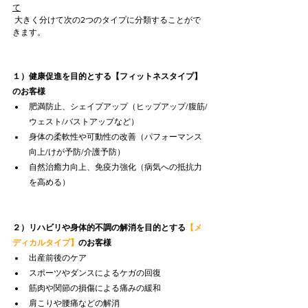
て
 大きく分けて次の2つのタイプに分類することがで
きます。
１）健康促進を目的とする
【フィットネスタイプ】
のお客様
肥満防止、シェイプアップ（ヒップアップ/腹筋/
ウェスト/バストアップなど）
身体の柔軟性や可動性の改善（パフォーマンス
向上/けが予防/介護予防）
自然治癒力向上、免疫力強化（病気への抵抗力
を高める）
２）リハビリや身体的不調の解消を目的とする
【メ
ディカルタイプ】
のお客様
出産前後のケア
スポーツやダンスによるケガの回復
筋肉や関節の損傷による痛みの緩和
肩こりや腰痛などの解消