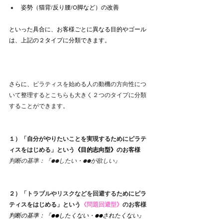
姿勢（猫背/反り腰/O脚など）の改善
といった具合に、お客様ごとに異なる目的やゴール
は、上記の２タイプに分類できます。
さらに、
ピラティスを始める人の動機の方向性につ
いて整理するとこちらも大きく２つのタイプに分類
することができます。
１）「自分がやりたいことを実現するためにピラテ
ィスをはじめる」という
《目的志向型》
のお客様
判断の基準：『●●したい・●●が欲しい』
２）
「トラブルやリスクなどを回避する
ためにピラ
ティスをはじめる」という
《問題回避型》
のお客様
判断の基準：『●●したくない・●●されたくない』