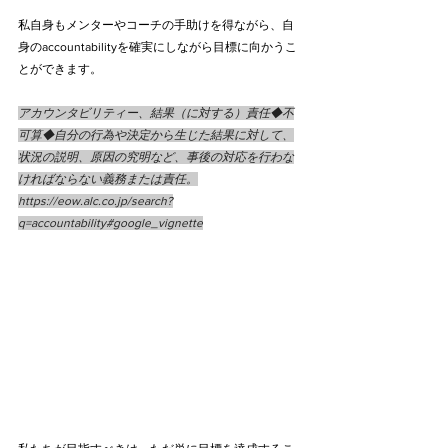
私自身もメンターやコーチの手助けを得ながら、自
身のaccountabilityを確実にしながら目標に向かうこ
とができます。
アカウンタビリティー、結果（に対する）責任◆不
可算◆自分の行為や決定から生じた結果に対して、
状況の説明、原因の究明など、事後の対応を行わな
ければならない義務または責任。
https://eow.alc.co.jp/search?
q=accountability#google_vignette