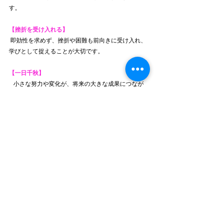
す。
【挫折を受け入れる】
 即効性を求めず、挫折や困難も前向きに受け入れ、
学びとして捉えることが大切です。
【一日千秋】
   小さな努力や変化が、将来の大きな成果につなが
ることを意味します。習慣構築も一歩ずつ、日々の
努力が重要ということですね。
そして続くポイントはあと４つあります。
続きは、次号へ
コラム
すべて表示
最新記事