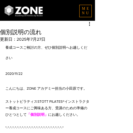
ME
NU
個別説明の流れ
更新日：
2025年7月27日
養成コースご検討の方、ぜひ個別説明へお越しくだ
さい
2020/11/22
こんにちは、ZONE アカデミー担当の小田原です。
ストットピラティスSTOTT PILATES®インストラクタ
ー養成コースにご興味ある方、受講のための準備の
ひとつとして
「個別説明」
にお越しください。
*-*-*-*-*-*-*-*-*-*-*-*-*-*-*-*-*-*-*-*-*-*-*-*-*