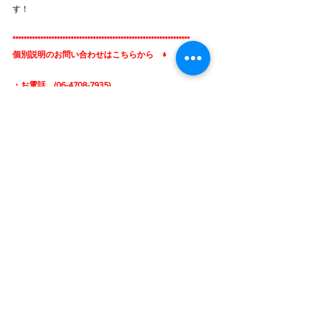
す！
****************************************************************
個別説明のお問い合わせはこちらから　↓
・お電話　(06-4708-7935)
・メール　(zone@bbbcube.com)
・お申込み　(
個別説明/登録フォーム
)
****************************************************************
ーーーーーーーーーーーーーーーーーーーー
ーーーーーーーーーーーーーーーーーーーー
初めての方