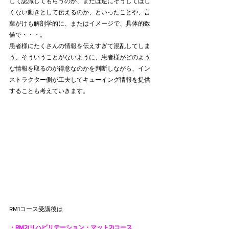
して認識してもらうのか、または逆にそうしてほし
くない動きとして伝えるのか、といったことや、言
葉がけも解剖学的に、またはイメージで、具体的数
値で・・・。
患者様にたくさんの情報を伝えすぎて混乱してしま
う、そういうことがないように、患者様がどのよう
な情報を取るのが得意なのかを判断しながら、イン
ストラクター側が工夫してキューイング情報を提供
することも考えていきます。
RM1コース受講後は 
・RM2(リハビリテーション・マット2)コース