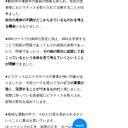
★解剖学や運動学の最新の情報も得られ、現在の患
者様にもピラティスを取り入れて治療することが出
来ました。
自分の身体の不調がどこからきているものかを考え
る機会
にもなりました。
★RM1コースでの体幹の安定に加え、RM2を学習する
ことで四肢の問題であってもその原因が姿勢であっ
たり、呼吸であったり、
その他の部分に起因して起
こっているという全体を見て考えていくということ
が理解
できました。
★ピラティスはエクササイズの要素が強い印象があ
りましたが、今回コースを受けて
リハビリの要素が
強く、活用することができるものだ
と感じました。
実際に持っている患者様にピラティスを取り入れ、
姿勢の変化を認めています。
★単純な運動の中で、それだけ質を高められるかと
いうことに重点を置いています。
(キューイングの工夫、姿勢の工夫、ボールや万度で