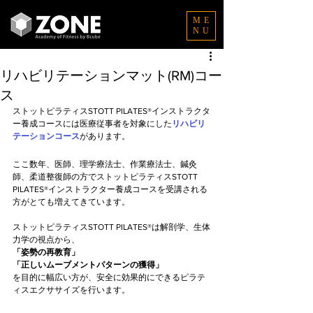
ME
NU
リハビリテーションマット(RM)コー
ス
ストットピラティスSTOTT PILATES®インストラクタ
ー養成コースには医療従事者を対象にした
リハビリ
テーションコース
があります。
ここ数年、医師、理学療法士、作業療法士、鍼灸
師、柔道整復師の方でストットピラティスSTOTT 
PILATES®インストラクター養成コースを受講される
方がとても増えてきています。
ストットピラティスSTOTT PILATES®は解剖学、生体
力学の視点から、 
「姿勢の再教育」
「正しいムーブメントパターンの獲得」
を目的に幅広い方が、安全に効果的にできるピラテ
ィスエクササイズを行います。