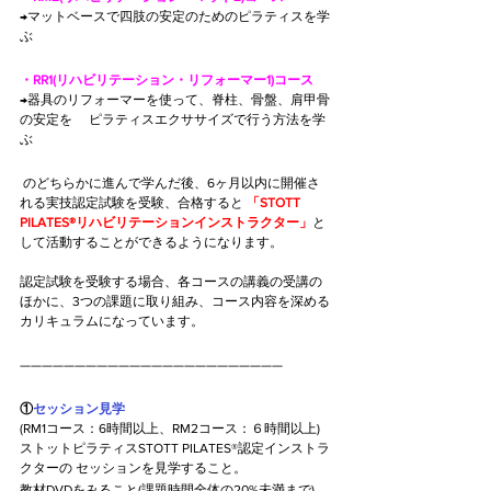
→マットベースで四肢の安定のためのピラティスを学
ぶ
・RR1(リハビリテーション・リフォーマー1)コース
→器具のリフォーマーを使って、脊柱、骨盤、肩甲骨
の安定を 　ピラティスエクササイズで行う方法を学
ぶ
 のどちらかに進んで学んだ後、6ヶ月以内に開催さ
れる実技認定試験を受験、合格すると 
「STOTT 
PILATES®リハビリテーションインストラクター」
と
して活動することができるようになります。
認定試験を受験する場合、各コースの講義の受講の
ほかに、3つの課題に取り組み、コース内容を深める
カリキュラムになっています。
————————————————————————
①
セッション見学
(RM1コース：6時間以上、RM2コース：６時間以上) 
ストットピラティスSTOTT PILATES®認定インストラ
クターの セッションを見学すること。
教材DVDをみること(課題時間全体の20%未満まで)