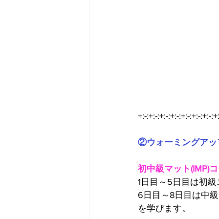
+:-:+:-:+:-:+:-:+:-:+:-:+:-:+:
②ウォーミングアッ
初中級マット(IMP)
1日目～5日目は初
6日目～8日目は中
を学びます。