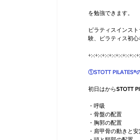
を勉強できます。
ピラティスインスト
験、ピラティス初心
+:-:+:-:+:-:+:-:+:-:+:-:+:-:+:
①STOTT PILAT
初日はから
STOTT
・呼吸
・骨盤の配置
・胸郭の配置
・肩甲骨の動きと安
・頭と頸部の配置