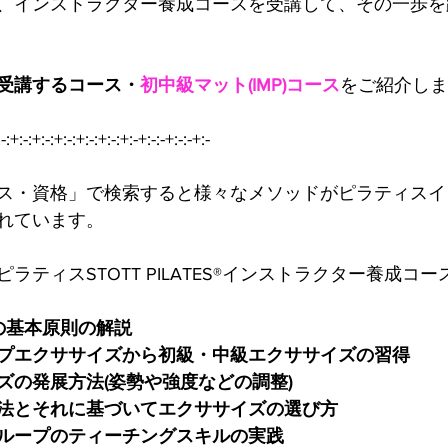
、インストラクター養成コースを受講して、その一歩を
受講するコース・
初中級マット(IMP)コース
をご紹介しま
-:+:-:+:-:+:-:+:-:+:-:+:-+:-:-+:-:-+:-
ス・資格」で検索すると様々なメソッドがピラティスイ
れています。
ラティスSTOTT PILATES®インストラクター養成コー
ES®の基本原則の解説
プエクササイズから初級・中級エクササイズの習得
ズの発展方法(姿勢や強度などの調整)
法とそれに基づいてエクササイズの選び方
ループのティーチングスキルの実践