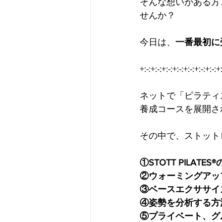
そんな想いがある方
せんか？
今日は、
一番最初に
+:-:+:-:+:-:+:-:+:-:+:-:+:-:+:
ネットで「ピラティ
養成コースを展開さ
その中で、ストットピ
①STOTT PILAT
②ウォーミングアッ
③ベースエクササイ
④姿勢を分析する方
⑤プライベート、グ