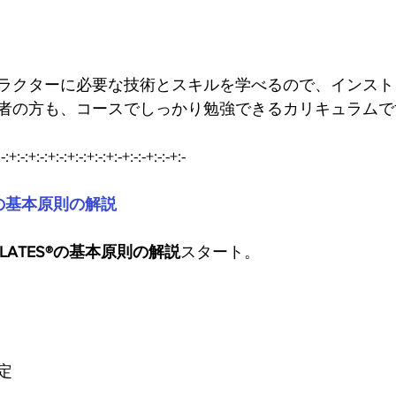
ラクターに必要な技術とスキルを学べるので、インスト
者の方も、コースでしっかり勉強できるカリキュラムで
-:+:-:+:-:+:-:+:-:+:-:+:-+:-:-+:-:-+:-
ES®の基本原則の解説
 PILATES®の基本原則の解説
スタート。
定