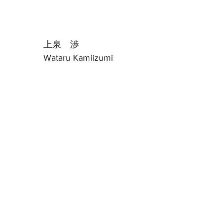
上泉　渉
Wataru Kamiizumi