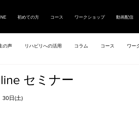
ONE
初めての方
コース
ワークショップ
動画配信
生の声
リハビリへの活用
コラム
コース
ワー
nline セミナー
、30日(土)