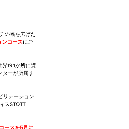
チの幅を広げた
ョンコース
にご
界194か所に資
クターが所属す
ビリテーション
STOTT 
)コース
を5月に