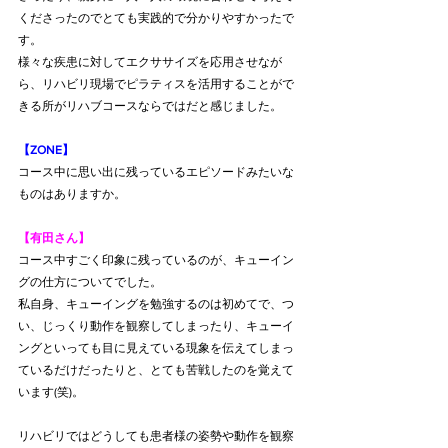
くださったのでとても実践的で分かりやすかったで
す。
様々な疾患に対してエクササイズを応用させなが
ら、リハビリ現場でピラティスを活用することがで
きる所がリハブコースならではだと感じました。
【ZONE】
コース中に思い出に残っているエピソードみたいな
ものはありますか。
【有田さん】
コース中すごく印象に残っているのが、キューイン
グの仕方についてでした。
私自身、キューイングを勉強するのは初めてで、つ
い、じっくり動作を観察してしまったり、キューイ
ングといっても目に見えている現象を伝えてしまっ
ているだけだったりと、とても苦戦したのを覚えて
います(笑)。
リハビリではどうしても患者様の姿勢や動作を観察