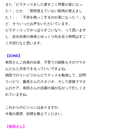
また「ピラティスをした後すごく呼吸が楽になっ
た！」とか、「普段使えていない筋肉が使えまし
た！」、「子供を抱っこするのが楽になった！」な
ど、そういったお声をいただいています。
ピラティスってやっぱりすごいな〜、って思います
し、自分自身の身体とゆっくり向き合う時間はすご
く大切だなと思います。
【ZONE】
有田さんご自身の出産、子育ての経験もそのママさ
んたちと共有できるっていいですよね。
病院でのリハビリからピラティスを勉強して、訪問
リハビリ、藤原さんのスタジオ、そして産後ママさ
んのケア、有田さんの活躍の場が広がって忙しくさ
れていますね。
これからのビジョンはありますか。
今後の展望、目標を教えてください。
【有田さん】