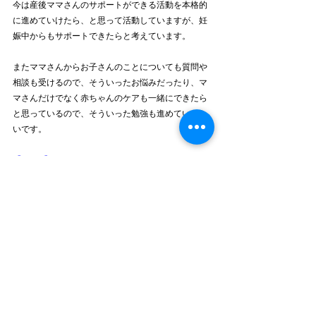
今は産後ママさんのサポートができる活動を本格的
に進めていけたら、と思って活動していますが、妊
娠中からもサポートできたらと考えています。
またママさんからお子さんのことについても質問や
相談も受けるので、そういったお悩みだったり、マ
マさんだけでなく赤ちゃんのケアも一緒にできたら
と思っているので、そういった勉強も進めていきた
いです。
【ZONE】
ママさんだけでなく、お子様も一緒にサポートでき
る、素敵ですね。
最後にコース受講を迷っている方にアドバイスをお
願いします。
【有田さん】
リハビリ現場にもっとピラティスが広がり、予防医
学の観点においてもピラティスがもっと普及してい
くといいなと思います。
医療の現場に活用できるように、また自身のステッ