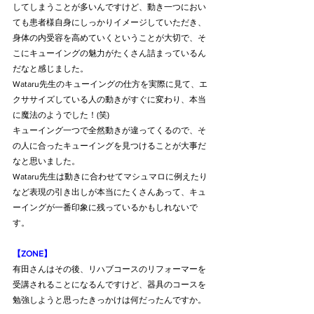
してしまうことが多いんですけど、動き一つにおい
ても患者様自身にしっかりイメージしていただき、
身体の内受容を高めていくということが大切で、そ
こにキューイングの魅力がたくさん詰まっているん
だなと感じました。
Wataru先生のキューイングの仕方を実際に見て、エ
クササイズしている人の動きがすぐに変わり、本当
に魔法のようでした！(笑)
キューイング一つで全然動きが違ってくるので、そ
の人に合ったキューイングを見つけることが大事だ
なと思いました。
Wataru先生は動きに合わせてマシュマロに例えたり
など表現の引き出しが本当にたくさんあって、キュ
ーイングが一番印象に残っているかもしれないで
す。
【ZONE】
有田さんはその後、リハブコースのリフォーマーを
受講されることになるんですけど、器具のコースを
勉強しようと思ったきっかけは何だったんですか。