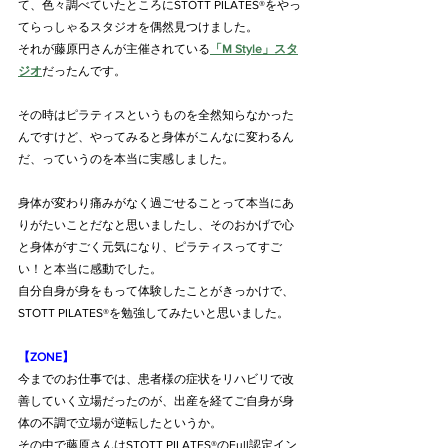
て、色々調べていたところにSTOTT PILATES®をやっ
てらっしゃるスタジオを偶然見つけました。
それが藤原円さんが主催されている
「M Style」スタ
ジオ
だったんです。
その時はピラティスというものを全然知らなかった
んですけど、やってみると身体がこんなに変わるん
だ、っていうのを本当に実感しました。
身体が変わり痛みがなく過ごせることって本当にあ
りがたいことだなと思いましたし、そのおかげで心
と身体がすごく元気になり、ピラティスってすご
い！と本当に感動でした。
自分自身が身をもって体験したことがきっかけで、
STOTT PILATES®を勉強してみたいと思いました。
【ZONE】
今までのお仕事では、患者様の症状をリハビリで改
善していく立場だったのが、出産を経てご自身が身
体の不調で立場が逆転したというか。
その中で藤原さんはSTOTT PILATES®のFull認定イン