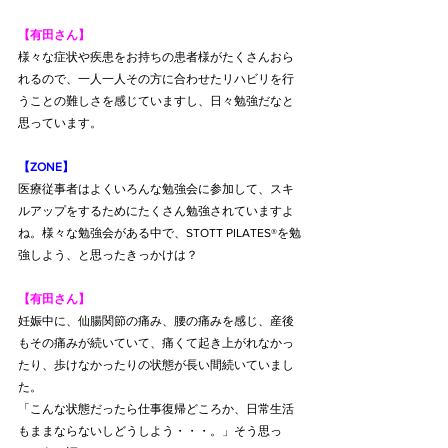
【有田さん】
様々な症状や疾患をお持ちの患者様がたくさんおら
れるので、一人一人その方に合わせたリハビリを行
うことの難しさを感じていますし、日々勉強だなと
思っています。
【ZONE】
医療従事者はよくいろんな勉強会に参加して、スキ
ルアップをするためにたくさん勉強されていますよ
ね。様々な勉強会がある中で、STOTT PILATES®を勉
強しよう、と思ったきっかけは？
【有田さん】
妊娠中に、仙腸関節の痛み、腰の痛みを感じ、産後
もその痛みが続いていて、痛くて起き上がれなかっ
たり、歩けなかったりの状態が長い間続いていまし
た。
「こんな状態だったら仕事復帰どころか、日常生活
もままならないしどうしよう・・・。」そう思っ