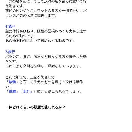
一方の足を前に、そして反対の足を後ろに置いて行
う動きです。
前述のヒンジとスクワットの要素を一側で行い、バ
ランスと力の伝達に関係します。
6.捻り
主に体幹をひねり、膜性の緊張をつくり力を伝達す
るための動作です。
あらゆる動作において求められる動きです。
7.歩行
バランス、推進、伝達など様々な要素を統合した動
きです。
これにより空間を移動し、運搬をしていきます。
これに加えて、上記を統合して
「放物」
と言って手元のものを遠くへ投げる動作
や、
「跳躍」「走行」
と挙げる視点もあるでしょう。
一体どれくらいの頻度で使われるか？