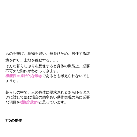
ものを投げ、獲物を追い、身をひそめ、居住する環
境を作り、土地を移動する。。。
そんな暮らしぶりを想像すると身体の機能上、必要
不可欠な動作がわかってきます。
機能性＝原始的な動き
であるとも考えられないでし
ょうか。
暮らしの中で、人の身体に要求されるあらゆるタス
クに対して臨む場合の
効率良い動作実現の為に必要
な項目
を
機能的動作
と思っています。
7つの動作