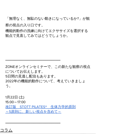
「無理なく、無駄のない動きになっているか?」が観
察の視点の入り口です。
機能的動作の洗練に向けてエクササイズを選択する
観点で見直してみてはどうでしょうか。
**********************************************
ZONEオンラインセミナーで、この新たな観察の視点
についてお伝えします。
5日間の見逃し配信もあります。
2022年の機能的動作について、考えていきましょ
う。
1月22日 (土)
15:00～17:00
改訂版　STOTT PILATES®　生体力学的原則
～5原則に、新しい視点を含めて～
**********************************************
コラム