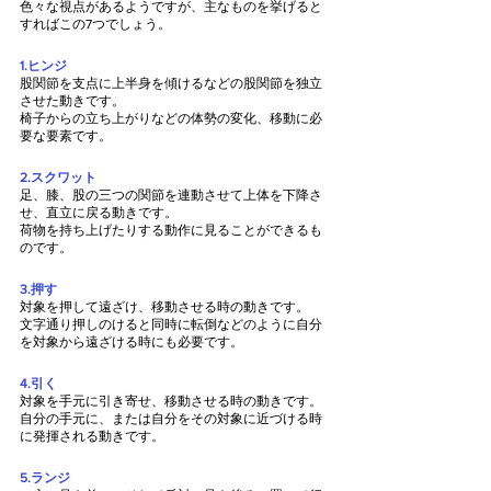
色々な視点があるようですが、主なものを挙げると
すればこの7つでしょう。
1.ヒンジ
股関節を支点に上半身を傾けるなどの股関節を独立
させた動きです。
椅子からの立ち上がりなどの体勢の変化、移動に必
要な要素です。
2.スクワット
足、膝、股の三つの関節を連動させて上体を下降さ
せ、直立に戻る動きです。
荷物を持ち上げたりする動作に見ることができるも
のです。
3.押す
対象を押して遠ざけ、移動させる時の動きです。
文字通り押しのけると同時に転倒などのように自分
を対象から遠ざける時にも必要です。
4.引く
対象を手元に引き寄せ、移動させる時の動きです。
自分の手元に、または自分をその対象に近づける時
に発揮される動きです。
5.ランジ