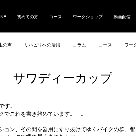
ONE
初めての方
コース
ワークショップ
動画配信
生の声
リハビリへの活用
コラム
コース
ワー
ีครับ サワディーカップ
uです。
クでこれを書き始めています。。。
ション、その間を器用にすり抜けてゆくバイクの群、都