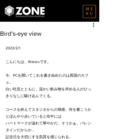
ME
NU
Bird's-eye view
2023/2/1
こんにちは、Wataruです。
今、PCを開いてこれを書き始めたのは異国のカフ
ェ。
白い吐息とともに、温かい飲み物を求める人がひっ
きりなしに駆け込んでくる。
コースを終えてスタジオからの帰路、何を書こうか
とぼんやり歩いていると街中には
ハートマークが溢れて華やかだ。そうかぁ、バレン
タインだからか…      
記念日を大切にする気質を感じられる。