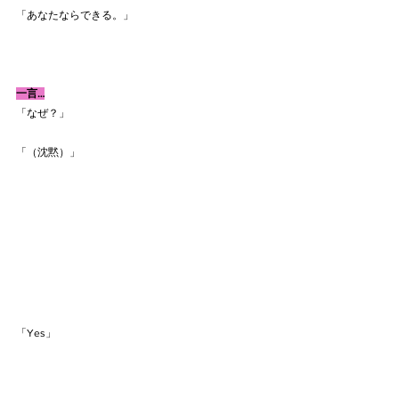
「あなたならできる。」
一言…
「なぜ？」
「（沈黙）」
「Yes」