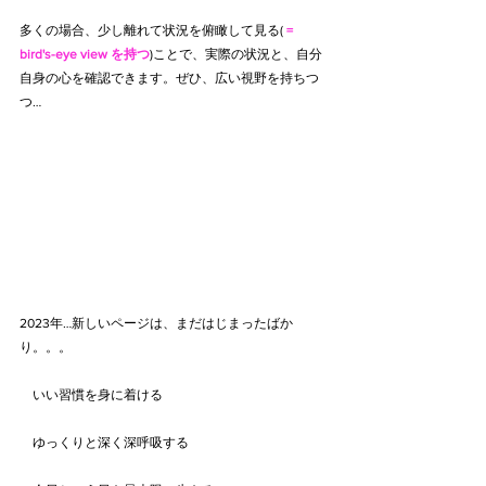
多くの場合、少し離れて状況を俯瞰して見る( 
= 
bird's-eye view を持つ
)ことで、実際の状況と、自分
自身の心を確認できます。ぜひ、広い視野を持ちつ
つ…     
2023年…新しいページは、まだはじまったばか
り。。。　
　いい習慣を身に着ける
　ゆっくりと深く深呼吸する