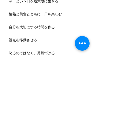
　今日という日を最大限に生きる
　情熱と興奮とともに一日を楽しむ
　自分を大切にする時間を作る
　視点を移動させる
　叱るのではなく、勇気づける
さあ、「心が踊る」「心が弾む」時間で、今年のカ
レンダーを埋め尽くそう!!
コラム