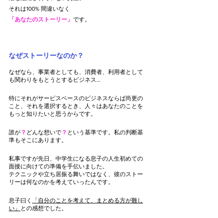
それは100% 間違いなく
「あなたのストーリー」
です。
なぜストーリーなのか？
なぜなら、事業者としても、消費者、利用者として
も関わりをもとうとするビジネス…
特にそれがサービスベースのビジネスならば尚更の
こと、それを選択するとき、人々はあなたのことを
もっと知りたいと思うからです。
誰が
？
どんな想いで
？
という基準です。私の判断基
準もそこにあります。
私事ですが先日、中学生になる息子の人生初めての
面接に向けての準備を手伝いました。
テクニックや立ち居振る舞いではなく、彼のストー
リーは何なのかを考えていったんです。
息子曰く
「自分のことを考えて、まとめる方が難し
い」
との感想でした。