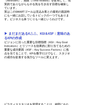
（Relevant）、期限（Time-related）を使用して、現
実的でありながらもやる気を引き出す目標を確保し
ています。
実はこのSMARTゴールは見込み客との最初の面談時
にも一緒にお話しているトピックの一つでもありま
す。ビジネスも体づくりも一緒というわけです。
▶︎ まだまだあるK△△、KGI＆KSF：意味のあ
るKPIの作成
ビジョンに沿った重要な目標指標（KGI：Key Goal 
Indicators）とリソースを効果的に割り当てるための
重要な成功要因（KSF：Key Success Factors）に焦
点を当てることで、KPIを数字だけでなく、スタジオ
の成功を促進する強力なツールに変えます。
ピラティススタジオを管理することは、細部にわた