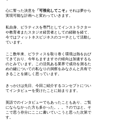
心に誓った決意を
「可視化してこそ」
それは夢から
実現可能な計画へと変わっていきます。
私自身、ピラティスを専門としてインストラクター
や教育者またスタジオ経営者としての経験を経て、
今ではフィットネスビジネスのコーチとして活動し
ています。
ここ数年来、ピラティスを取り巻く環境は熱をおび
てきており、今年もますますその傾向は加速するも
のとみています。この活気ある業界で成功を測るた
めの鍵についての私なりの洞察をみなさんと共有で
きることを嬉しく思っています。
きっかけは先日、今回ご紹介するコンセプトについ
てインタビューを受けたことに始まります。
英語でのインタビューでもあったこともあり、ご覧
にならなかった方も多かった。。。？のではと。そ
こで思う存分にここに書いていこうと思った次第で
す。