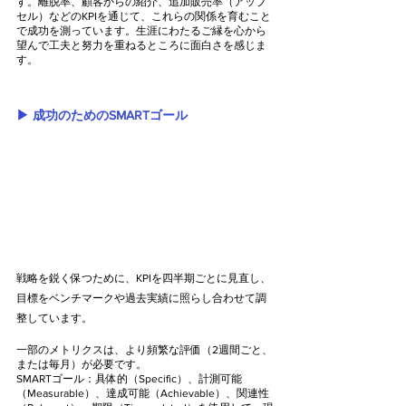
す。離脱率、顧客からの紹介、追加販売率（アップ
セル）などのKPIを通じて、これらの関係を育むこと
で成功を測っています。生涯にわたるご縁を心から
望んで工夫と努力を重ねるところに面白さを感じま
す。
▶︎ 成功のためのSMARTゴール
戦略を鋭く保つために、KPIを四半期ごとに見直し、
目標をベンチマークや過去実績に照らし合わせて調
整しています。
一部のメトリクスは、より頻繁な評価（2週間ごと、
または毎月）が必要です。
SMARTゴール：具体的（Specific）、計測可能
（Measurable）、達成可能（Achievable）、関連性