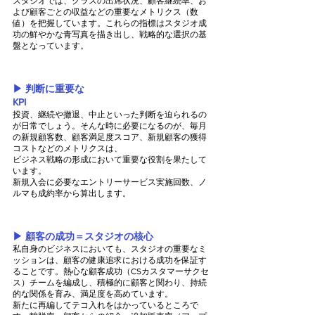
スタジオでは、クラスの出席状況、顧客継続率、お
よび顧客ごとの収益などの重要なメトリクス（数
値）を把握しています。これらの指標はスタジオ成
功の鮮やかな青写真を描き出し、戦略的な選択の基
盤となっています。
▶︎ 判断に重要な
KPI　　　　　　　　　　　　　
投資、継続や撤退、中止といった判断を迫られるの
が日常でしょう。そんな時に必要になるのが、毎月
の新規顧客数、顧客満足度スコア、新規顧客の獲得
コストなどのメトリクスは、
ビジネス戦略の形成において重要な役割を果たして
います。
新規入会に必要なエントリーサービス実施回数、ノ
ルマも成約率から算出します。
▶︎ 顧客の成功＝スタジオの核心
私自身のビジネスにおいても、スタジオの重要なミ
ッションは、顧客の健康追求における成功を保証す
ることです。熱心な顧客成功（CSカスタマーサクセ
ス）チームを編成し、積極的に顧客と関わり、持続
的な関係を育み、満足度を高めています。
新たに再編してテコ入れをはかっているところで