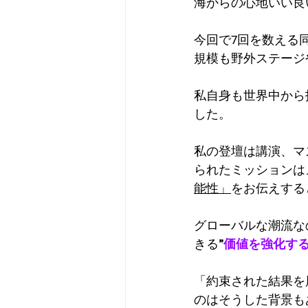
海からの心地いい良
今回で7回を数える
規模も野外ステージ
私自身も世界中から
した。
私の登壇は講演、マ
られたミッションは
能性」
をお伝えする
グローバルな潮流な
きる
”
価値を強化す
「約束された結果を届
のはそうした背景も