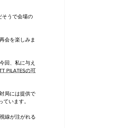
だそうで会場の
再会を楽しみま
今回、私に与え
PILATESの可
対局には提供で
っています。
い視線が注がれる