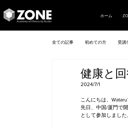
ホーム
Z
全ての記事
初めての方
受講
健康と回復
2024/7/1
こんにちは、Watar
先日、中国/厦門で
として参加しました