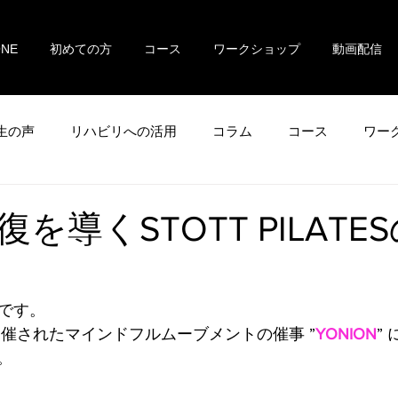
ONE
初めての方
コース
ワークショップ
動画配信
生の声
リハビリへの活用
コラム
コース
ワー
を導くSTOTT PILATE
uです。
開催されたマインドフルムーブメントの催事 ”
YONION
”
。