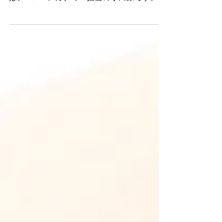
ZONE ピラティスカンファレンス 2020
SUMMER【2020年8月】 2020/8/8 こんにち
は、ZONE アカデミー担当の小田原です。
毎年恒例のサマーカンファレンスを開催、 3
名のインストラクタートレーナーによる 特
色あるワークショップを行いました。...