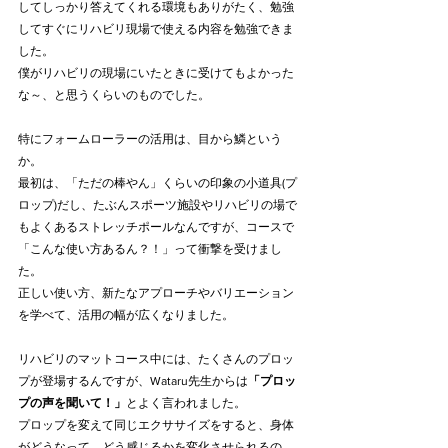
してしっかり答えてくれる環境もありがたく、勉強
してすぐにリハビリ現場で使える内容を勉強できま
した。
僕がリハビリの現場にいたときに受けてもよかった
な～、と思うくらいのものでした。
特にフォームローラーの活用は、目から鱗という
か。
最初は、「ただの棒やん」くらいの印象の小道具(プ
ロップ)だし、たぶんスポーツ施設やリハビリの場で
もよくあるストレッチポールなんですが、コースで
「こんな使い方あるん？！」って衝撃を受けまし
た。
正しい使い方、新たなアプローチやバリエーション
を学べて、活用の幅が広くなりました。
リハビリのマットコース中には、たくさんのプロッ
プが登場するんですが、Wataru先生からは
「プロッ
プの声を聞いて！」
とよく言われました。
プロップを変えて同じエクササイズをすると、身体
がどうなって、どう感じるかを変化させられるの