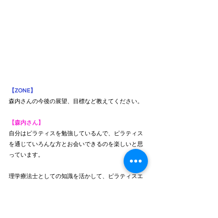
【ZONE】
森内さんの今後の展望、目標など教えてください。
【森内さん】
自分はピラティスを勉強しているんで、ピラティス
を通じていろんな方とお会いできるのを楽しいと思
っています。
理学療法士としての知識を活かして、ピラティスエ
クササイズを落とし込んで、お客様、患者様にアプ
ローチしていきたいですね。
そのためにお客様に自分の身体のこと、ピラティス