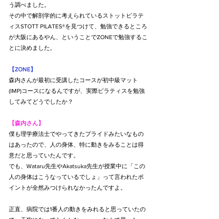
う調べました。
その中で解剖学的に考えられているストットピラテ
ィスSTOTT PILATES®を見つけて、勉強できるところ
が大阪にあるやん、ということでZONEで勉強するこ
とに決めました。
【ZONE】
森内さんが最初に受講したコースが初中級マット
(IMP)コースになるんですが、実際ピラティスを勉強
してみてどうでしたか？
【森内さん】
僕も理学療法士でやってきたプライドみたいなもの
はあったので、人の身体、特に動きをみることは得
意だと思っていたんです。
でも、Wataru先生やAkatsuka先生が授業中に「この
人の身体はこうなっているでしょ」って言われたポ
イントが全然みつけられなかったんですよ。
正直、病院では1番人の動きをみれると思っていたの