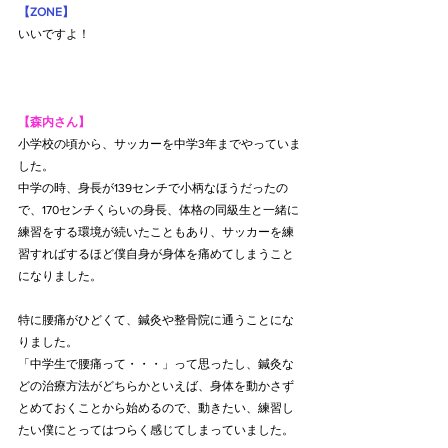
【ZONE】
いいですよ！
【森内さん】
小学校の頃から、サッカーを中学3年までやっていま
した。
中学の時、身長が139センチで小柄なほうだったの
で、170センチくらいの身長、体格の同級生と一緒に
練習をする環境が続いたこともあり、サッカーを練
習すればするほど僕自身が身体を痛めてしまうこと
になりました。
特に腰痛がひどくて、鍼灸や整骨院に通うことにな
りました。
「中学生で腰痛って・・・」って思ったし、鍼灸な
どの治療方法がどちらかといえば、身体を動かさず
とめておくことから始めるので、動きたい、練習し
たい僕にとってはつらく感じてしまっていました。