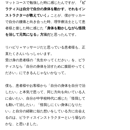
マットコースで勉強した時に感じたんですが、
「ピ
ラティスは自分で自分の身体を動かす、それをイン
ストラクターが教えていく」
ことが、僕がサッカー
で自分の腰痛と向き合った時、理学療法士として患
者様と接した時に感じた
「身体を動かしながら怪我
を治して元気になる」方法だ
と思ったんです。
リハビリ＝マッサージだと思っている患者様も、正
直たくさんいらっしゃいます。
受け身の患者様の「先生やってください」を、ピラ
ティスなら「自分の身体を治すために腹筋やってく
ださい」にできるんじゃないかなって。
僕も、患者様やお客様から「自分の身体を自分で治
したい」と本気で思って、同じ方向を向いている人
に会いたい、自分が中学校時代に感じた「怪我して
も動いて治したい」「怪我しにくい身体になりた
い」と自分の経験に似た想いをしている方に出会え
るのは、ピラティスインストラクターという場なの
かな、と思いました。