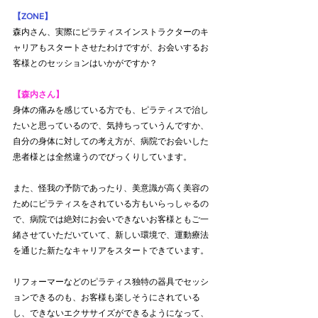
【ZONE】
森内さん、実際にピラティスインストラクターのキ
ャリアもスタートさせたわけですが、お会いするお
客様とのセッションはいかがですか？
【森内さん】
身体の痛みを感じている方でも、ピラティスで治し
たいと思っているので、気持ちっていうんですか、
自分の身体に対しての考え方が、病院でお会いした
患者様とは全然違うのでびっくりしています。
また、怪我の予防であったり、美意識が高く美容の
ためにピラティスをされている方もいらっしゃるの
で、病院では絶対にお会いできないお客様ともご一
緒させていただいていて、新しい環境で、運動療法
を通じた新たなキャリアをスタートできています。
リフォーマーなどのピラティス独特の器具でセッシ
ョンできるのも、お客様も楽しそうにされている
し、できないエクササイズができるようになって、