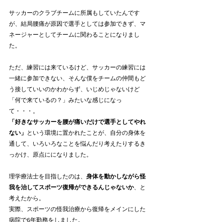
サッカーのクラブチームに所属もしていたんです
が、結局腰痛が原因で選手としては参加できず、マ
ネージャーとしてチームに関わることになりまし
た。
ただ、練習には来ているけど、サッカーの練習には
一緒に参加できない、そんな僕をチームの仲間もど
う接していいのかわからず、いじめじゃないけど
「何で来ているの？」みたいな感じになっ
て・・・。
「好きなサッカーを腰が痛いだけで選手としてやれ
ない」
という環境に置かれたことが、自分の身体を
通して、いろいろなことを悩んだり考えたりするき
っかけ、原点にになりました。
理学療法士を目指したのは、
身体を動かしながら怪
我を治してスポーツ復帰ができるんじゃないか
、と
考えたから。
実際、スポーツの怪我治療から復帰をメインにした
病院で6年勤務をしました。