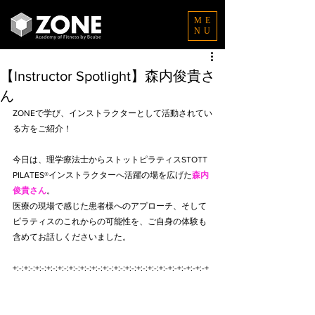
ME
NU
【Instructor Spotlight】森内俊貴さ
ん
ZONEで学び、インストラクターとして活動されてい
る方をご紹介！
今日は、理学療法士からストットピラティスSTOTT 
PILATES®インストラクターへ活躍の場を広げた
森内
俊貴さん
。
医療の現場で感じた患者様へのアプローチ、そして
ピラティスのこれからの可能性を、ご自身の体験も
含めてお話しくださいました。
+:-:+:-:+:-:+:-:+:-:+:-:+:-:+:-:+:-:+:-:+:-:+:-:+:-:+:-+:-+:-+:-+:-+