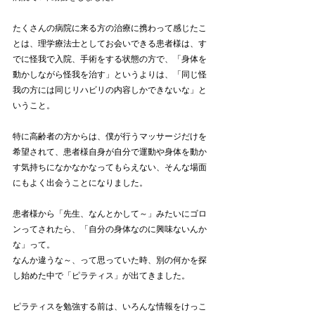
たくさんの病院に来る方の治療に携わって感じたこ
とは、理学療法士としてお会いできる患者様は、す
でに怪我で入院、手術をする状態の方で、「身体を
動かしながら怪我を治す」というよりは、「同じ怪
我の方には同じリハビリの内容しかできないな」と
いうこと。
特に高齢者の方からは、僕が行うマッサージだけを
希望されて、患者様自身が自分で運動や身体を動か
す気持ちになかなかなってもらえない、そんな場面
にもよく出会うことになりました。
患者様から「先生、なんとかして～」みたいにゴロ
ンってされたら、「自分の身体なのに興味ないんか
な」って。
なんか違うな～、って思っていた時、別の何かを探
し始めた中で「ピラティス」が出てきました。
ピラティスを勉強する前は、いろんな情報をけっこ