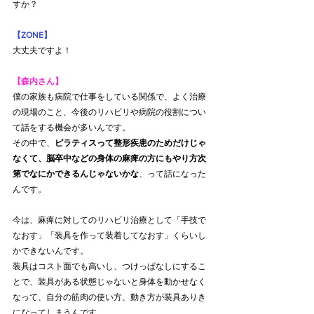
すか？
【ZONE】
大丈夫ですよ！
【森内さん】
僕の家族も病院で仕事をしている関係で、よく治療
の現場のこと、今後のリハビリや病院の役割につい
て話をする機会が多いんです。
その中で、
ピラティスって整形疾患のためだけじゃ
なくて、脳卒中などの身体の麻痺の方にもやり方次
第でなにかできるんじゃないかな
、って話になった
んです。
今は、麻痺に対してのリハビリ治療として「手技で
なおす」「装具を作って装着してなおす」くらいし
かできないんです。
装具はコスト面でも高いし、つけっぱなしにするこ
とで、装具がある状態じゃないと身体を動かせなく
なって、自分の筋肉の使い方、動き方が装具ありき
になってしまうんです。