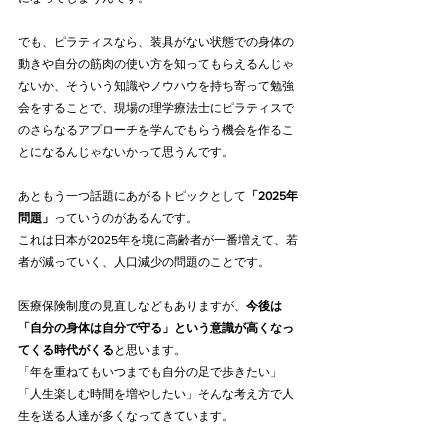
でも、ピラティスなら、装具がない状態での身体の
動きや自分の筋肉の使い方を知ってもらえるんじゃ
ないか、そういう知識やノウハウを持ち寄って勉強
会をすることで、現場の理学療法士にピラティスで
のさらなるアプローチを学んでもらう機会を作るこ
とになるんじゃないかって思うんです。
あともう一つ話題にあがるトピックとして
「2025年
問題」
っていうのがあるんです。
これは日本が2025年を境に高齢者が一番増えて、若
者が減っていく、人口減少の問題のことです。
医療保険制度の見直しなどもありますが、
今後は
「自分の身体は自分で守る」という意識が高くなっ
てくる時代がくる
と思います。
「年を重ねてもいつまでも自分の足で歩きたい」
「人生楽しむ時間を増やしたい」そんな考え方で人
生を送る人達が多くなってきています。