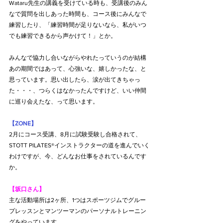
Wataru先生の講義を受けている時も、受講後のみん
なで質問を出しあった時間も、コース後にみんなで
練習したり、「練習時間が足りないなら、私がいつ
でも練習できるから声かけて！」とか。
みんなで協力し合いながらやれたっていうのが結構
あの期間ではあって、心強いな、嬉しかったな、と
思っています。思い出したら、涙が出てきちゃっ
た・・・、つらくはなかったんですけど、いい仲間
に巡り会えたな、って思います。
【ZONE】
2月にコース受講、8月に試験受験し合格されて、
STOTT PILATES®インストラクターの道を進んでいく
わけですが、今、どんなお仕事をされているんです
か。
【坂口さん】
主な活動場所は2ヶ所、1つはスポーツジムでグルー
プレッスンとマンツーマンのパーソナルトレーニン
グをやっています。