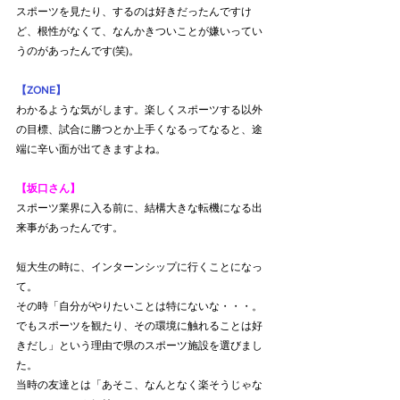
スポーツを見たり、するのは好きだったんですけ
ど、根性がなくて、なんかきついことが嫌いってい
うのがあったんです(笑)。
【ZONE】
わかるような気がします。楽しくスポーツする以外
の目標、試合に勝つとか上手くなるってなると、途
端に辛い面が出てきますよね。
【坂口さん】
スポーツ業界に入る前に、結構大きな転機になる出
来事があったんです。
短大生の時に、インターンシップに行くことになっ
て。
その時「自分がやりたいことは特にないな・・・。
でもスポーツを観たり、その環境に触れることは好
きだし」という理由で県のスポーツ施設を選びまし
た。
当時の友達とは「あそこ、なんとなく楽そうじゃな