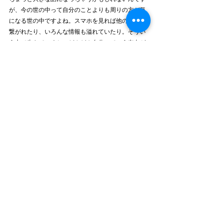
が、今の世の中って自分のことよりも周りの方が気
になる世の中ですよね。スマホを見れば他の誰かと
繋がれたり、いろんな情報も溢れていたり。そうい
う中で生きていくと、どんどん自分っていう存在が
薄くなってくるような感じがしていて。
最近では、自分を大事に、マインドフルネス、みた
いなことも言われていて、それもわかるんですけ
ど、なんかちょっと違うなって思っていて。うまく
表現できていないかもしれないですけど、他人も大
事にできるし、自分のことも大事にできる感覚、そ
ういう気持ちを持てる人が増えたらいいな、と思っ
ています。
私、それが多分ピラティスを通して本気でできると
思っているんですよね。
なので、グループレッスンでは、特にそこを伝えて
いきたいな、と思っています。
他の人だけじゃなくて、自分の身体の感覚もちゃん