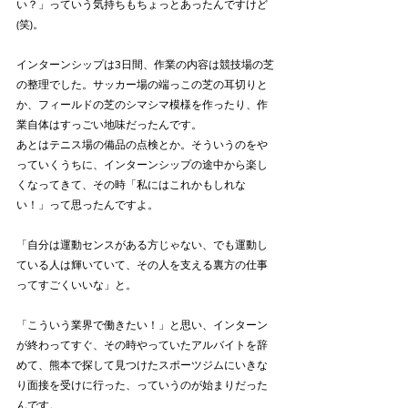
い？」っていう気持ちもちょっとあったんですけど
(笑)。
インターンシップは3日間、作業の内容は競技場の芝
の整理でした。サッカー場の端っこの芝の耳切りと
か、フィールドの芝のシマシマ模様を作ったり、作
業自体はすっごい地味だったんです。
あとはテニス場の備品の点検とか。そういうのをや
っていくうちに、インターンシップの途中から楽し
くなってきて、その時「私にはこれかもしれな
い！」って思ったんですよ。
「自分は運動センスがある方じゃない、でも運動し
ている人は輝いていて、その人を支える裏方の仕事
ってすごくいいな」と。
「こういう業界で働きたい！」と思い、インターン
が終わってすぐ、その時やっていたアルバイトを辞
めて、熊本で探して見つけたスポーツジムにいきな
り面接を受けに行った、っていうのが始まりだった
んです。