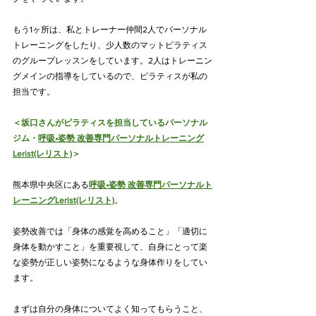
もう1ヶ所は、私とトレーナー仲間2人でパーソナル
トレーニングをしたり、少人数のマットピラティス
のグループレッスンをしています。2人はトレーニン
グメインの指導をしているので、ピラティスが私の
担当です。
＜坂口さんがピラティスを担当しているパーソナル
ジム・
呼吸•姿勢 改善専門パーソナルトレーニング
Lerist(レリスト)
＞
熊本県中央区にある
呼吸•姿勢 改善専門パーソナルト
レーニングLerist(レリスト)
。
姿勢改善では「身体の感覚を高めること」「適切に
身体を動かすこと」を重要視して、自身にとって楽
な姿勢が正しい姿勢になるような身体作りをしてい
ます。
まずは自分の身体についてよく知ってもらうこと、