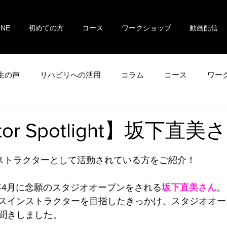
ONE
初めての方
コース
ワークショップ
動画配信
生の声
リハビリへの活用
コラム
コース
ワー
ctor Spotlight】坂下直美
ンストラクターとして活動されている方をご紹介！
3年4月に念願のスタジオオープンをされる
坂下直美さん
。
スインストラクターを目指したきっかけ、スタジオオー
聞きしました。