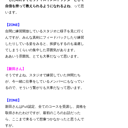
自信を持って教えられるようになれるよね
、って思
います。
【ZONE】
合間に練習開放しているスタジオに様子を見に行く
んですが、みんな真剣にフィードバックしたり練習
したりしている姿をみると、挨拶もするのも遠慮し
てしまうくらいの集中した雰囲気があります。
ああいう雰囲気、とても大事だなって思います。
【新田さん】
そうですよね。スタジオで練習していた仲間たち
が、今一緒に仕事をしているメンバーにもなってい
るので、そういう繋がりも大事だなって思います。
【ZONE】
新田さんはFull認定、全てのコースを受講し、資格を
取得されたわけですが、最初のころのお話だった
ら、ここまで来るって想像つかなかったと思うんで
すが。