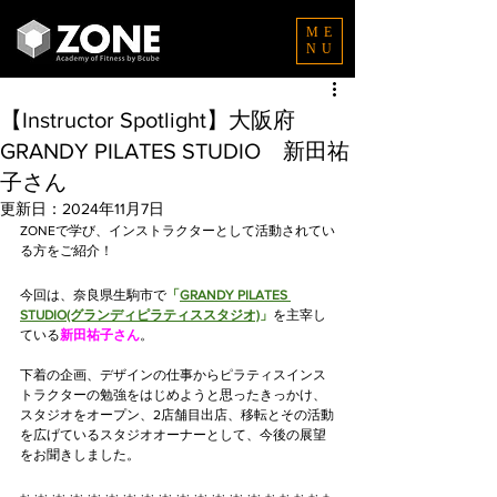
ME
NU
【Instructor Spotlight】大阪府
GRANDY PILATES STUDIO 新田祐
子さん
更新日：
2024年11月7日
ZONEで学び、インストラクターとして活動されてい
る方をご紹介！
今回は、
奈良県生駒市で
「
GRANDY PILATES 
STUDIO(グランディピラティススタジオ)
」
を主宰し
ている
新田祐子さん
。
下着の企画、デザインの仕事からピラティスインス
トラクターの勉強をはじめようと思ったきっかけ、
スタジオをオープン、2店舗目出店、移転とその活動
を広げているスタジオオーナーとして、今後の展望
をお聞きしました。