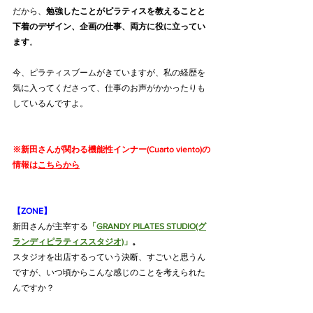
だから、
勉強したことがピラティスを教えることと
下着のデザイン、企画の仕事、両方に役に立ってい
ます
。
今、ピラティスブームがきていますが、私の経歴を
気に入ってくださって、仕事のお声がかかったりも
しているんですよ。
※新田さんが関わる機能性インナー(Cuarto viento)の
情報は
こちらから
【ZONE】
新田さんが主宰する
「
GRANDY PILATES STUDIO(グ
ランディピラティススタジオ)
」
。
スタジオを出店するっていう決断、すごいと思うん
ですが、いつ頃からこんな感じのことを考えられた
んですか？