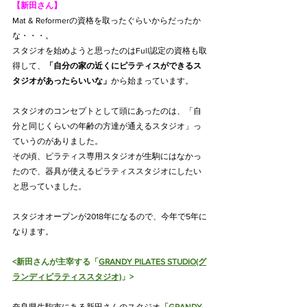
【新田さん】
Mat & Reformerの資格を取ったぐらいからだったか
な・・・。
スタジオを始めようと思ったのはFull認定の資格も取
得して、
「自分の家の近くにピラティスができるス
タジオがあったらいいな」
から始まっています。
スタジオのコンセプトとして頭にあったのは、「自
分と同じくらいの年齢の方達が通えるスタジオ」っ
ていうのがありました。
その頃、ピラティス専用スタジオが生駒にはなかっ
たので、器具が使えるピラティススタジオにしたい
と思っていました。
スタジオオープンが2018年になるので、今年で5年に
なります。
<新田さんが主宰する「
GRANDY PILATES STUDIO(グ
ランディピラティススタジオ)
」>
奈良県生駒市にある新田さんのスタジオ
「
GRANDY 