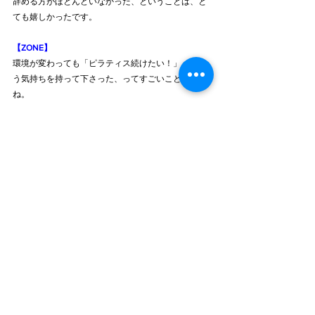
辞める方がほとんどいなかった、ということは、と
ても嬉しかったです。
【ZONE】
環境が変わっても「ピラティス続けたい！」ってい
う気持ちを持って下さった、ってすごいことですよ
ね。
それでは、新田さんの今後の展望、教えてくださ
い。
【新田さん】
ピラテイスが土台にあって、プラスでいろいろなコ
ンテンツがあるというような、ヨガ、ダンス、バー
エクササイズ、キッズ、マタニティ、シニア、リハ
ビリ等。
常にチャレンジできるスタジオでありたいです。
私自身、子供を預けながら仕事を続けた経験もあり
ます。
今、スタッフ2人がご懐妊で、産休明けの仕事復帰の