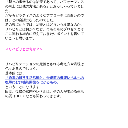
「我々の出来るのは治療であって、パフォーマンス
の向上には他の方法がある」とおっしゃっていまし
た。
だからピラティスのようなアプローチは面白いので
は、との会話になったのでした。
逆の視点からでは、治療とはどういう段階なのか、
リハビリとは何か？など、そもそものプロセスとそ
こに関わる場合に抑えておきたいポイントを書いて
いこうと思います。
＜リハビリとは何か？＞
リハビリテーションの定義とされる考え方や表現は
色々あるのでしょう。
基本的には、
「通常の日常生活活動と、受傷前の機能レベルへの
復帰にむけ機能回復をはかるもの」
ということになります。
回復、復帰の状態やレベルは、その人が求める
生活
の質（QOL）
なども関わってきます。