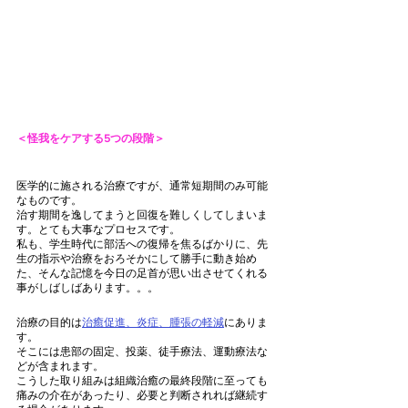
＜怪我をケアする5つの段階＞
医学的に施される治療ですが、通常短期間のみ可能
なものです。
治す期間を逸してまうと回復を難しくしてしまいま
す。とても大事なプロセスです。
私も、学生時代に部活への復帰を焦るばかりに、先
生の指示や治療をおろそかにして勝手に動き始め
た、そんな記憶を今日の足首が思い出させてくれる
事がしばしばあります。。。
治療の目的は
治癒促進、炎症、腫張の軽減
にありま
す。
そこには患部の固定、投薬、徒手療法、運動療法な
どが含まれます。
こうした取り組みは組織治癒の最終段階に至っても
痛みの介在があったり、必要と判断されれば継続す