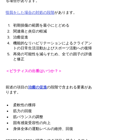
る場合があります。
怪我をした場合の対処の段階
があります。
初期損傷の範囲を最小にとどめる
関連痛と炎症の軽減
治癒促進
機能的なリハビリテーションによるクライアン
トの日常生活活動およびスポーツ活動への復帰
再発の可能性を減らすため、全ての因子の評価
と修正
＜ピラティスの出番はいつか？＞
前述の項目の
治癒の促進
の段階で含まれる要素があ
ります。
柔軟性の獲得
筋力の回復
筋バランスの調整
固有感覚受容性の向上
身体全体の運動レベルの維持、回復