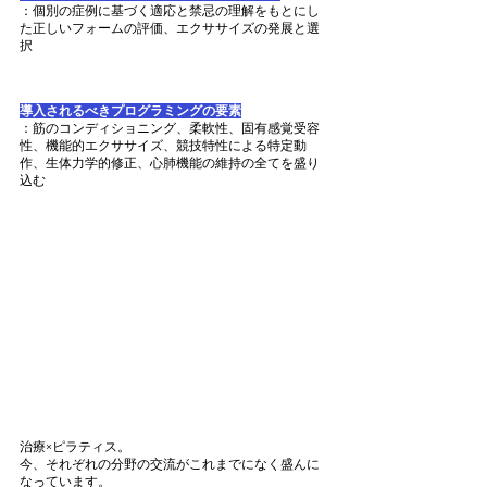
：個別の症例に基づく適応と禁忌の理解をもとにし
た正しいフォームの評価、エクササイズの発展と選
択
導入されるべきプログラミングの要素
：筋のコンディショニング、柔軟性、固有感覚受容
性、機能的エクササイズ、競技特性による特定動
作、生体力学的修正、心肺機能の維持の全てを盛り
込む
治療×ピラティス。
今、それぞれの分野の交流がこれまでになく盛んに
なっています。