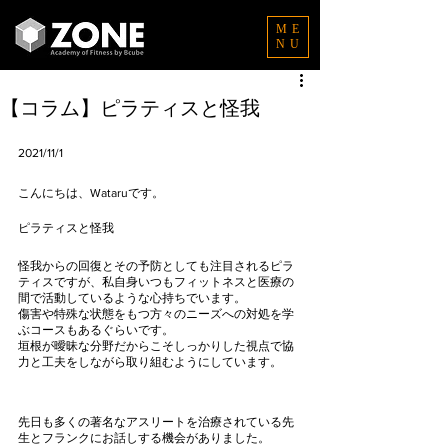
ME
NU
【コラム】ピラティスと怪我
2021/11/1
こんにちは、Wataruです。
ピラティスと怪我
怪我からの回復とその予防としても注目されるピラ
ティスですが、私自身いつもフィットネスと医療の
間で活動しているような心持ちでいます。
傷害や特殊な状態をもつ方々のニーズへの対処を学
ぶコースもあるぐらいです。
垣根が曖昧な分野だからこそしっかりした視点で協
力と工夫をしながら取り組むようにしています。
先日も多くの著名なアスリートを治療されている先
生とフランクにお話しする機会がありました。