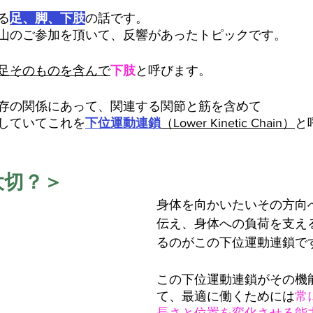
る
足、脚、下肢
の話です。
山のご参加を頂いて、反響があったトピックです。
足そのものを含んで
下肢
と呼びます。
存の関係にあって、関連する関節と筋を含めて
していてこれを
下位運動連鎖
（Lower Kinetic Chain）
と
大切？＞
身体を向かいたいその方向
伝え、身体への負荷を支え
るのがこの下位運動連鎖で
この下位運動連鎖がその機
て、最適に働くためには
常