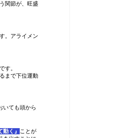
う関節が、旺盛
す。アライメン
です。
るまで下位運動
おいても頭から
て動く』
ことが