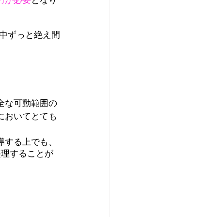
力が必要
となり
中ずっと絶え間
全な可動範囲の
においてとても
導する上でも、
整理することが