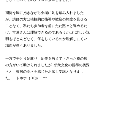
期待を胸に抱きながら会場に足を踏み入れました
が、講師の方は積極的に指導や歓迎の態度を見せる
ことなく、私たち参加者を前にただ黙々と進めるだ
け。常連さんは理解できるのであろうが…?! 詳しい説
明もほとんどなく、何をしているのか理解しにくい
場面が多々ありました。
一方で手とり足取り、所作を教えて下さった横の席
の方がいて助けられましたが…伝統文化の習得の奥深
さと、敷居の高さを感じたお試し受講となりまし
た。　トホホ…( ´Д`)y━･~~