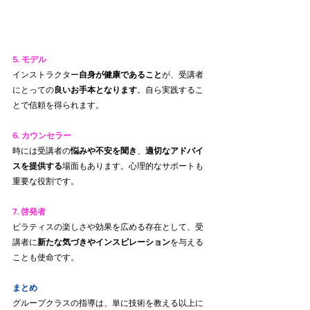
5. モデル
インストラクター
自身が健康であること
が、受講者
にとっての
良いお手本となります
。自ら実践するこ
とで信頼を得られます。
6. カウンセラー
時には受講者の
悩みや不安を聞き
、
適切なアドバイ
スを提供する
場面もあります。心理的なサポートも
重要な役割です。
7. 啓発者
ピラティスの楽しさや効果を広める存在として、受
講者に
新たな気づきやインスピレーション
を与える
ことも使命です。
まとめ
グループクラスの指導は、単に技術を教える以上に