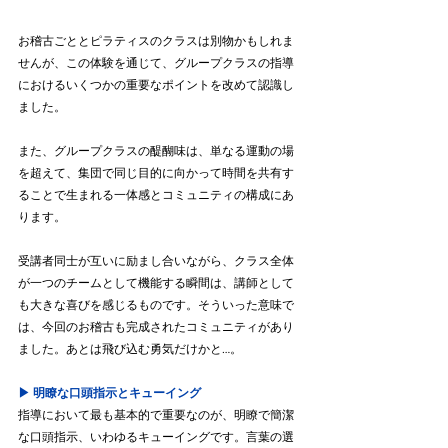
お稽古ごととピラティスのクラスは別物かもしれま
せんが、この体験を通じて、グループクラスの指導
におけるいくつかの重要なポイントを改めて認識し
ました。
また、グループクラスの醍醐味は、単なる運動の場
を超えて、集団で同じ目的に向かって時間を共有す
ることで生まれる一体感とコミュニティの構成にあ
ります。
受講者同士が互いに励まし合いながら、クラス全体
が一つのチームとして機能する瞬間は、講師として
も大きな喜びを感じるものです。そういった意味で
は、今回のお稽古も完成されたコミュニティがあり
ました。あとは飛び込む勇気だけかと…。
▶︎ 明瞭な口頭指示とキューイング
指導において最も基本的で重要なのが、明瞭で簡潔
な口頭指示、いわゆるキューイングです。言葉の選