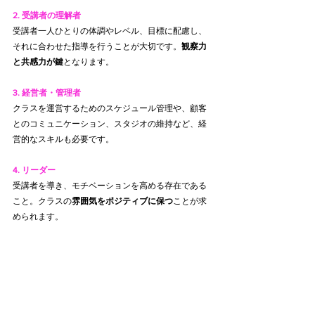
2. 受講者の理解者
受講者一人ひとりの体調やレベル、目標に配慮し、
それに合わせた指導を行うことが大切です。
観察力
と共感力が鍵
となります。
3. 経営者・管理者
クラスを運営するためのスケジュール管理や、顧客
とのコミュニケーション、スタジオの維持など、経
営的なスキルも必要です。
4. リーダー
受講者を導き、モチベーションを高める存在である
こと。クラスの
雰囲気をポジティブに保つ
ことが求
められます。