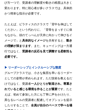
び方一つで、受講者の理解度や動きの精度は大きく
変わります。特に初心者が多いクラスでは、具体的
かつ簡単な指示が必要です。
たとえば、ピラティスのクラスで「背中を伸ばして
ください」という代わりに、「背骨をまっすぐに保
ちながら、頭のてっぺんが天井に向かって伸びるイ
メージで」と
具体的なイメージ
を共有すると、
動き
の理解が深まります
。また、キューイングは一方通
行ではなく、
受講者の反応を見て調整する柔軟性も
必要です。
▶︎ リーダーシップとインクルーシブな態度
グループクラスでは、小さな集団を率いるリーダー
としての姿勢が求められます。ただ技術を教えるだ
けではなく、受講者
一人ひとりが歓迎され、尊重さ
れていると感じる環境を作ることが重要
です。たと
えば、初めて参加した方にも丁寧に声をかけたり、
異なるレベルの受講者に配慮してオプションを提示
したりすることで、
全員が自分のペースで学べる場