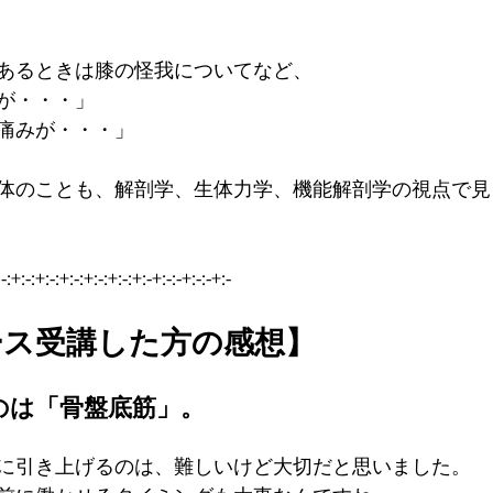
あるときは膝の怪我についてなど、
が・・・」
痛みが・・・」
体のことも、解剖学、生体力学、機能解剖学の視点で見
-:+:-:+:-:+:-:+:-:+:-:+:-+:-:-+:-:-+:-
ース受講した方の感想】
のは「骨盤底筋」。
に引き上げるのは、難しいけど大切だと思いました。