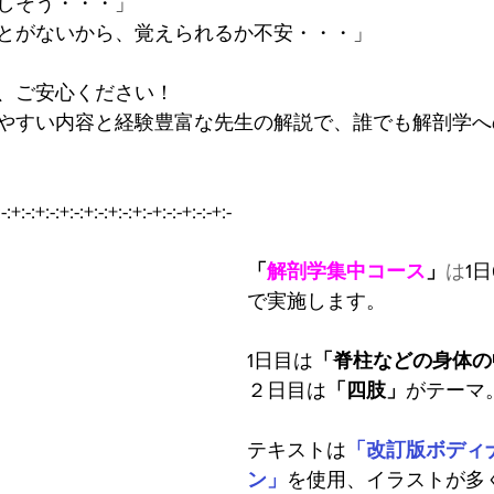
しそう・・・」
とがないから、覚えられるか不安・・・」
、ご安心ください！
やすい内容と経験豊富な先生の解説で、誰でも解剖学へ
-:+:-:+:-:+:-:+:-:+:-:+:-+:-:-+:-:-+:-
「
解剖学集中コース
」
は
1
で実施します。
1日目は
「脊柱などの身体の
２日目は
「四肢」
がテーマ
テキストは
「改訂版ボディ
ン」
を使用、イラストが多