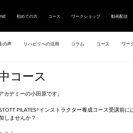
ONE
初めての方
コース
ワークショップ
動画配信
生の声
リハビリへの活用
コラム
コース
ワー
中コース
 アカデミーの小田原です。
TOTT PILATES®インストラクター養成コース受講前
加しませんか？