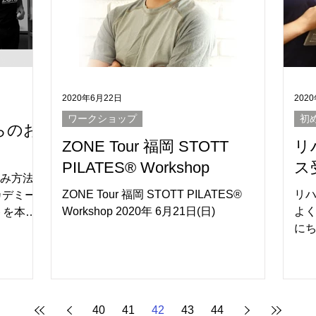
2020年6月22日
202
ワークショップ
初
らのお
ZONE Tour 福岡 STOTT
リ
PILATES® Workshop
ス
み方法
ZONE Tour 福岡 STOTT PILATES®
リハ
アカデミー
Workshop 2020年 6月21日(日)
よく
トを本部
にち
5万人の
す。
TT
スS
.
場
まっ
40
41
42
43
44