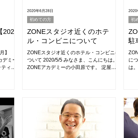
2020年6月28日
202
初めての方
初
2020
ZONEスタジオ近くのホテ
Z
ル・コンビニについて
駐
6月】
ZONEスタジオ近くのホテル・コンビニに
ZO
アカデミー
ついて 2020/5/5 みなさま、こんにちは。
につ
ラティス
ZONEアカデミーの小田原です。 淀屋橋
は。
ター 養成
にスタジオが移転して、皆様によりお越
屋
P(初中
しいただけるよう、スタジオ近くのホテ
お
ル、コンビニについて調べてみました。
駐
※2020年4月現在の情報です。...
した。