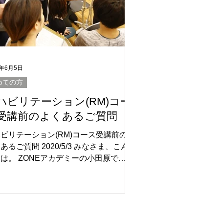
0年6月5日
めての方
ハビリテーション(RM)コー
受講前のよくあるご質問
ビリテーション(RM)コース受講前の
あるご質問 2020/5/3 みなさま、こん
は。 ZONEアカデミーの小田原で
 医療従事者の方がストットピラティ
TOTT PILATES®を勉強し、医療の現
で活用されるニーズが、近年とても高
ています。...