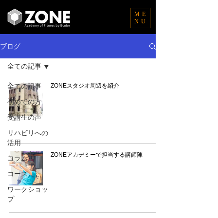
ME
NU
ブログ
全ての記事
全ての記事
ZONEスタジオ周辺を紹介
初めての方
受講生の声
リハビリへの
活用
ZONEアカデミーで担当する講師陣
コラム
コース
ワークショッ
プ