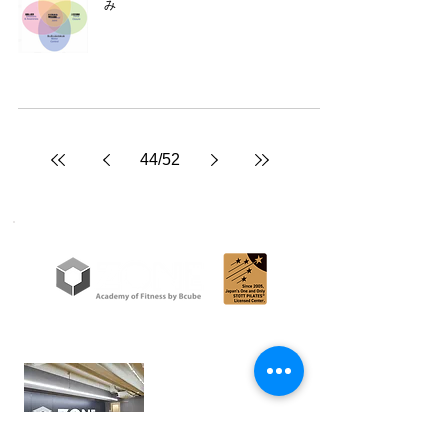
み
44
/
52
世界に通用する学びを日本で。
ADD
RESS
〒541-0044 大阪市中央区伏見町
２-６-６
伏見町KANBEビル 3F
TEL/
06-4708-7936