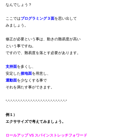
なんでしょう？
ここでは
プログラミング３面
を思い出して
みましょう。
修正が必要という事は、動きの難易度が高い
という事ですね。
ですので、難易度を落とす必要があります。
支持面
を多くし、
安定した
接地面
を用意し、
運動面
を少なくする事で
それを満たす事ができます。
*-*-*-*-*-*-*-*-*-*-*-*-*-*-*-*-*-*-*-*-*-*-*-*-*
例１）
エクササイズで考えてみましょう。
ロールアップ VS スパインストレッチフォワード