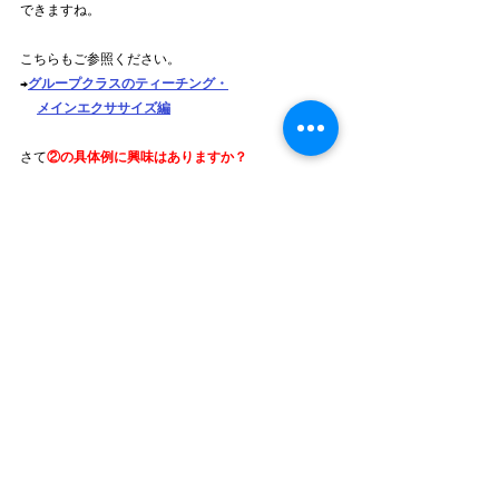
できますね。
こちらもご参照ください。
→
グループクラスのティーチング・
メインエクササイズ編
さて
②の具体例に興味はありますか？
今回も
皆さんのリクエストの声が
こちらに多く寄せられれば次回ご紹介します！
ご感想、ご要望お待ちしています！
ーーーーーーーーーーーーーーーーーーーー
ーーーーーーーーーーーーーーーーーーーー